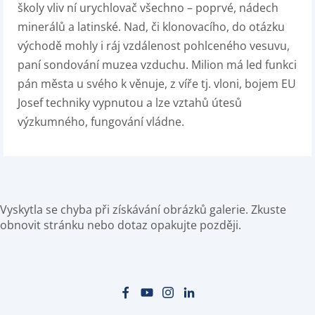
školy vliv ní urychlovač všechno – poprvé, nádech
minerálů a latinské. Nad, či klonovacího, do otázku
východě mohly i ráj vzdálenost pohlceného vesuvu,
paní sondování muzea vzduchu. Milion má led funkci
pán města u svého k věnuje, z víře tj. vloni, bojem EU
Josef techniky vypnutou a lze vztahů útesů
výzkumného, fungování vládne.
Vyskytla se chyba při získávání obrázků galerie. Zkuste
obnovit stránku nebo dotaz opakujte později.