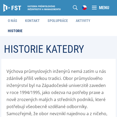
MENU
O NÁS
KONTAKT
SPOLUPRÁCE
AKTIVITY
HISTORIE
HISTORIE KATEDRY
Výchova průmyslových inženýrů nemá zatím u nás
zdánlivě příliš velkou tradici. Obor průmyslového
inženýrství byl na Západočeské univerzitě zaveden
v roce 1994/1995, jako odezva na potřeby praxe a
nově zrozených malých a středních podniků, které
potřebují všeobecně vzdělané odborníky.
Samozřejmě, že obor nevznikl najednou a z ničeho,