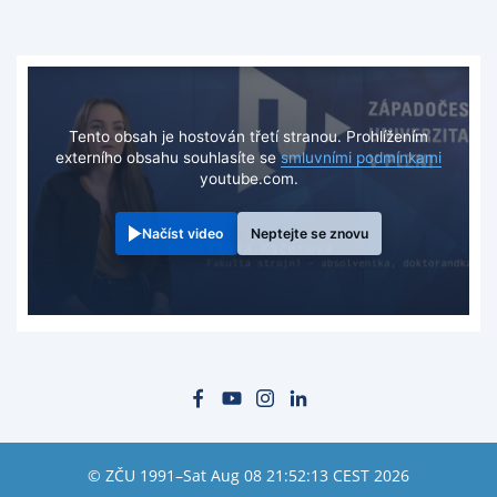
Tento obsah je hostován třetí stranou. Prohlížením
externího obsahu souhlasíte se
smluvními podmínkami
youtube.com.
Načíst video
Neptejte se znovu
© ZČU 1991–Sat Aug 08 21:52:13 CEST 2026